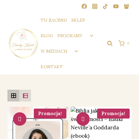
Przejdź
do
treści
TU ZACZNIJ
SKLEP
Przełącz
BLOG
PROGRAMY
menu
0
podrzędne
Przełącz
W MEDIACH
menu
podrzędne
KONTAKT
Promocja!
Promocja!