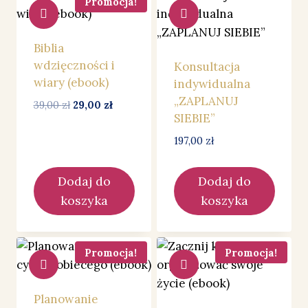
Promocja!
Biblia
wdzięczności i
Konsultacja
wiary (ebook)
indywidualna
„ZAPLANUJ
Pierwotna
Aktualna
39,00
zł
29,00
zł
SIEBIE”
cena
cena
wynosiła:
wynosi:
197,00
zł
39,00 zł.
29,00 zł.
Dodaj do
Dodaj do
koszyka
koszyka
Promocja!
Promocja!
Planowanie