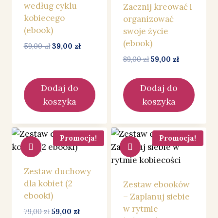
według cyklu
Zacznij kreować i
kobiecego
organizować
(ebook)
swoje życie
(ebook)
Pierwotna
Aktualna
59,00
zł
39,00
zł
cena
cena
Pierwotna
Aktualna
89,00
zł
59,00
zł
wynosiła:
wynosi:
cena
cena
59,00 zł.
39,00 zł.
wynosiła:
wynosi:
Dodaj do
Dodaj do
89,00 zł.
59,00 zł.
koszyka
koszyka
Promocja!
Promocja!
Zestaw duchowy
dla kobiet (2
Zestaw ebooków
ebooki)
– Zaplanuj siebie
w rytmie
Pierwotna
Aktualna
79,00
zł
59,00
zł