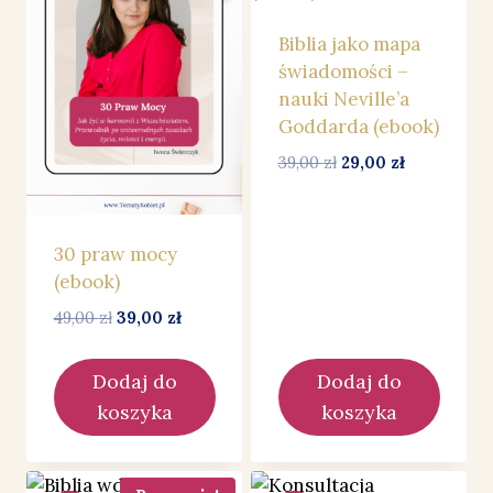
Biblia jako mapa
świadomości –
nauki Neville’a
Goddarda (ebook)
Pierwotna
Aktualna
39,00
zł
29,00
zł
cena
cena
wynosiła:
wynosi:
39,00 zł.
29,00 zł.
30 praw mocy
(ebook)
Pierwotna
Aktualna
49,00
zł
39,00
zł
cena
cena
wynosiła:
wynosi:
Dodaj do
Dodaj do
49,00 zł.
39,00 zł.
koszyka
koszyka