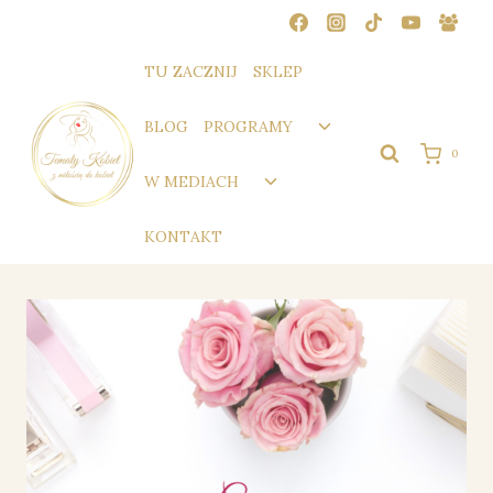
Przejdź
do
treści
TU ZACZNIJ
SKLEP
Przełącz
BLOG
PROGRAMY
menu
0
podrzędne
Przełącz
W MEDIACH
menu
podrzędne
KONTAKT