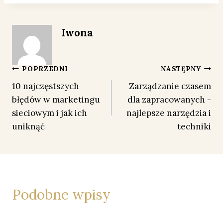
Iwona
Nawigacja
POPRZEDNI
NASTĘPNY
10 najczęstszych
Zarządzanie czasem
wpisu
błędów w marketingu
dla zapracowanych -
sieciowym i jak ich
najlepsze narzędzia i
uniknąć
techniki
Podobne wpisy