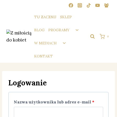
Przejdź
do
treści
TU ZACZNIJ
SKLEP
Przełącz
BLOG
PROGRAMY
menu
0
podrzędne
Przełącz
W MEDIACH
menu
podrzędne
KONTAKT
Logowanie
W
Nazwa użytkownika lub adres e-mail
*
y