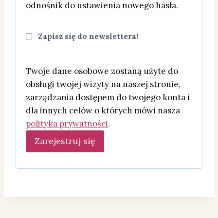
a
odnośnik do ustawienia nowego hasła.
g
Zapisz się do newslettera!
a
n
Twoje dane osobowe zostaną użyte do
e
obsługi twojej wizyty na naszej stronie,
zarządzania dostępem do twojego konta i
dla innych celów o których mówi nasza
polityka prywatności
.
Zarejestruj się