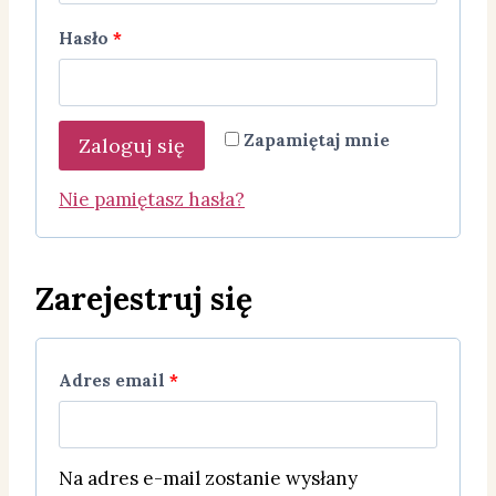
m
W
Hasło
*
a
y
g
m
a
Zapamiętaj mnie
Zaloguj się
a
n
g
Nie pamiętasz hasła?
e
a
n
Zarejestruj się
e
W
Adres email
*
y
m
Na adres e-mail zostanie wysłany