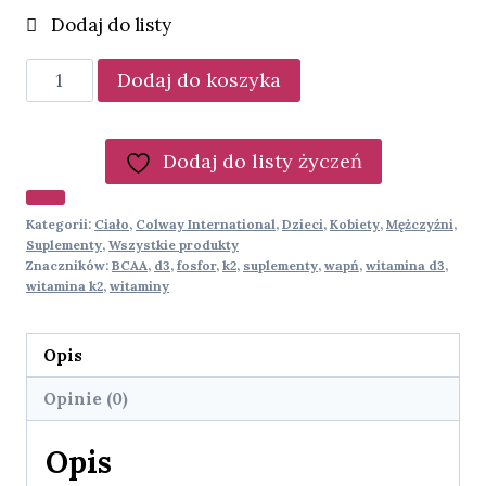
ilość
Dodaj do koszyka
ColamiD
Dodaj do listy życzeń
Kategorii:
Ciało
,
Colway International
,
Dzieci
,
Kobiety
,
Mężczyźni
,
Suplementy
,
Wszystkie produkty
Znaczników:
BCAA
,
d3
,
fosfor
,
k2
,
suplementy
,
wapń
,
witamina d3
,
witamina k2
,
witaminy
Opis
Opinie (0)
Opis