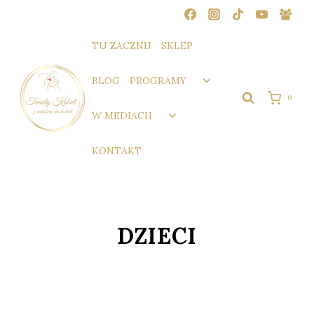
Przejdź
do
treści
TU ZACZNIJ
SKLEP
Przełącz
BLOG
PROGRAMY
menu
0
podrzędne
Przełącz
W MEDIACH
menu
podrzędne
KONTAKT
DZIECI