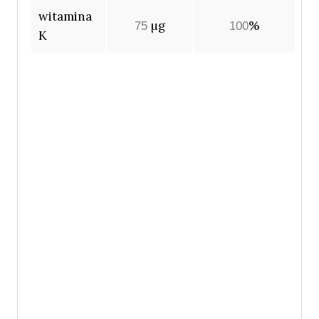
witamina
µg
%
75
100
K