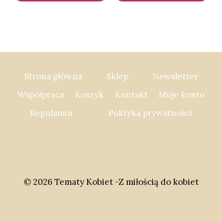
Ten
do
587,00 zł
produkt
ma
wiele
wariantów.
Opcje
Strona główna
Sklep
Newsletter
można
Współpraca
Koszyk
Kontakt
Moje konto
wybrać
Regulamin
Polityka prywatności
na
stronie
produktu
© 2026 Tematy Kobiet -Z miłością do kobiet