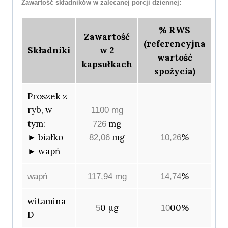
Zawartość składników w zalecanej porcji dziennej:
% RWS
Zawartość
(referencyjna
Składniki
w 2
wartość
kapsułkach
spożycia)
Proszek z
ryb, w
–
1100 mg
tym:
mg
–
726
► białko
mg
%
82,06
10,26
► wapń
%
wapń
117,94 mg
14,74
witamina
0 µg
00%
5
10
D