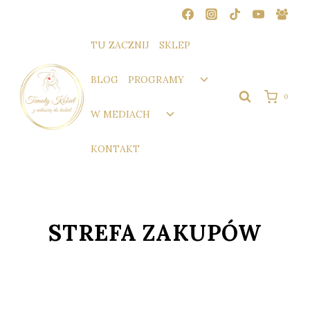
Przejdź
do
treści
TU ZACZNIJ
SKLEP
Przełącz
BLOG
PROGRAMY
menu
0
podrzędne
Przełącz
W MEDIACH
menu
podrzędne
KONTAKT
STREFA ZAKUPÓW