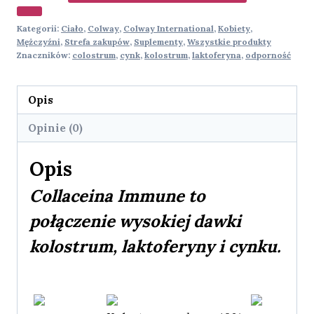
Kategorii:
Ciało
,
Colway
,
Colway International
,
Kobiety
,
Mężczyźni
,
Strefa zakupów
,
Suplementy
,
Wszystkie produkty
Znaczników:
colostrum
,
cynk
,
kolostrum
,
laktoferyna
,
odporność
Opis
Opinie (0)
Opis
Collaceina Immune to
połączenie wysokiej dawki
kolostrum, laktoferyny i cynku.