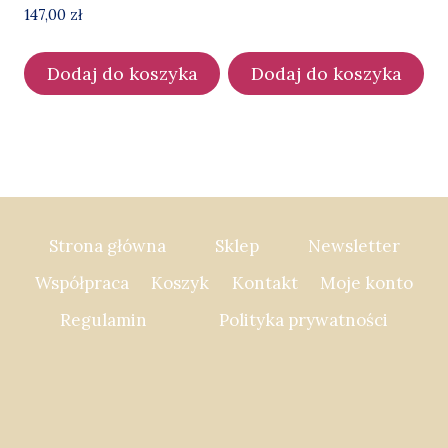
Opcje
147,00
zł
można
wybrać
Dodaj do koszyka
Dodaj do koszyka
na
stronie
produktu
Strona główna
Sklep
Newsletter
Współpraca
Koszyk
Kontakt
Moje konto
Regulamin
Polityka prywatności