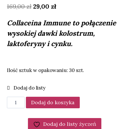
Pierwotna
Aktualna
169,00
zł
29,00
zł
cena
cena
Collaceina Immune to połączenie
wynosiła:
wynosi:
wysokiej dawki kolostrum,
169,00 zł.
29,00 zł.
laktoferyny i cynku.
Ilość sztuk w opakowaniu: 30 szt.
ilość
Dodaj do koszyka
Collaceina
Immune
Dodaj do listy życzeń