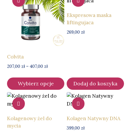
Ekspresowa maska
liftingujaca
269,00
zł
Colvita
Zakres
207,00
zł
–
407,00
zł
cen:
od
Wybierz opcje
Dodaj do koszyka
207,00 zł
Ten
do
407,00 zł
produkt
ma
wiele
Kolagenowy żel do
Kolagen Natywny DNA
wariantów.
mycia
399,00
zł