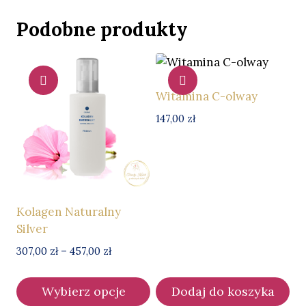
Podobne produkty
Witamina C-olway
147,00
zł
Kolagen Naturalny
Silver
Zakres
307,00
zł
–
457,00
zł
cen:
od
Wybierz opcje
Dodaj do koszyka
307,00 zł