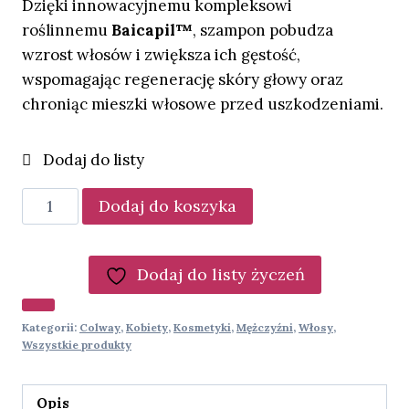
Dzięki innowacyjnemu kompleksowi
roślinnemu
Baicapil™
, szampon pobudza
wzrost włosów i zwiększa ich gęstość,
wspomagając regenerację skóry głowy oraz
chroniąc mieszki włosowe przed uszkodzeniami.
ilość
Dodaj do koszyka
Szampon
Wzmacniający
Włosy
Dodaj do listy życzeń
Kategorii:
Colway
,
Kobiety
,
Kosmetyki
,
Mężczyźni
,
Włosy
,
Wszystkie produkty
Opis