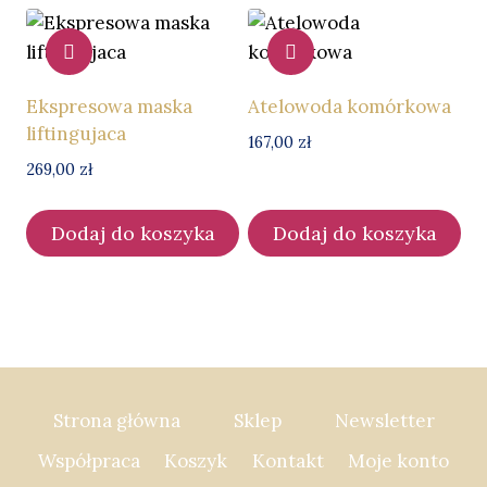
Ten
do
457,00 zł
produkt
ma
wiele
Ekspresowa maska
Atelowoda komórkowa
wariantów.
liftingujaca
167,00
zł
Opcje
269,00
zł
można
wybrać
Dodaj do koszyka
Dodaj do koszyka
na
stronie
produktu
Strona główna
Sklep
Newsletter
Współpraca
Koszyk
Kontakt
Moje konto