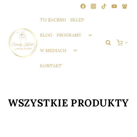
Przejdź
do
treści
TU ZACZNIJ
SKLEP
Przełącz
BLOG
PROGRAMY
menu
0
podrzędne
Przełącz
W MEDIACH
menu
podrzędne
KONTAKT
WSZYSTKIE PRODUKTY