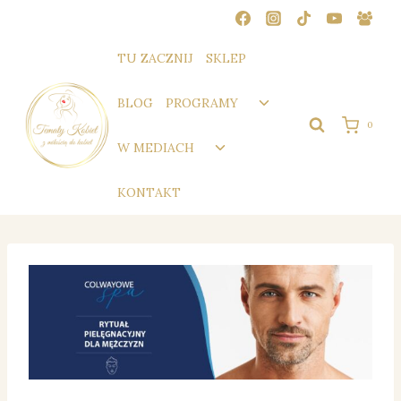
Przejdź
do
treści
TU ZACZNIJ
SKLEP
Przełącz
BLOG
PROGRAMY
menu
0
podrzędne
Przełącz
W MEDIACH
menu
podrzędne
KONTAKT