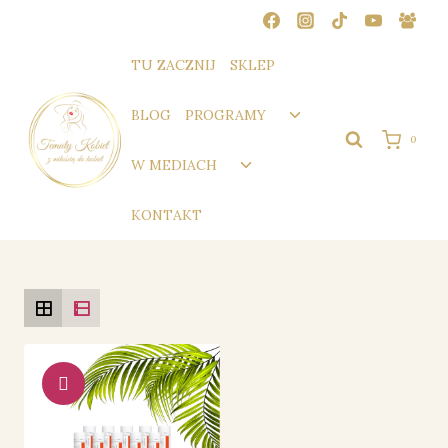
Przejdź
do
treści
TU ZACZNIJ
SKLEP
Przełącz
BLOG
PROGRAMY
menu
0
podrzędne
Przełącz
W MEDIACH
menu
podrzędne
KONTAKT