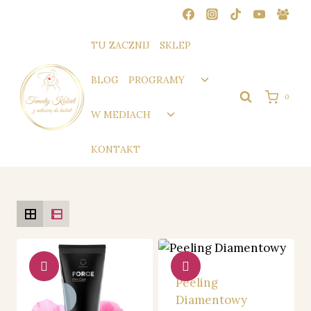
Przejdź
do
treści
TU ZACZNIJ
SKLEP
Przełącz
BLOG
PROGRAMY
menu
0
podrzędne
Przełącz
W MEDIACH
menu
podrzędne
KONTAKT
Peeling
Diamentowy