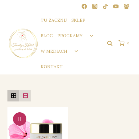
Przejdź
do
treści
TU ZACZNIJ
SKLEP
Przełącz
BLOG
PROGRAMY
menu
0
podrzędne
Przełącz
W MEDIACH
menu
podrzędne
KONTAKT