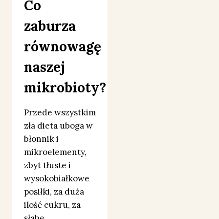
Co
zaburza
równowagę
naszej
mikrobioty?
Przede wszystkim
zła dieta uboga w
błonnik i
mikroelementy,
zbyt tłuste i
wysokobiałkowe
posiłki, za duża
ilość cukru, za
słabe