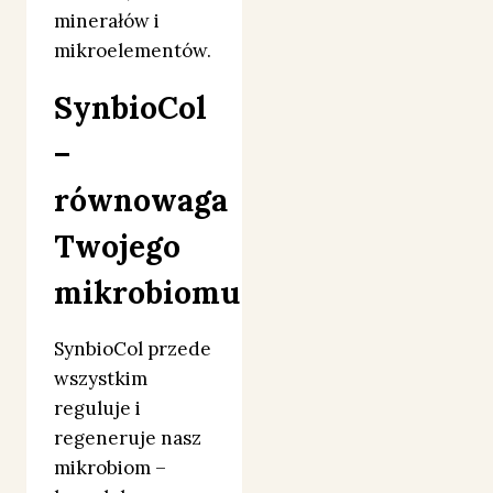
minerałów i
mikroelementów.
SynbioCol
–
równowaga
Twojego
mikrobiomu
SynbioCol przede
wszystkim
reguluje i
regeneruje nasz
mikrobiom –