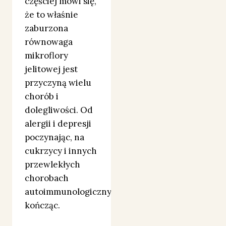
częściej mówi się,
że to właśnie
zaburzona
równowaga
mikroflory
jelitowej jest
przyczyną wielu
chorób i
dolegliwości. Od
alergii i depresji
poczynając, na
cukrzycy i innych
przewlekłych
chorobach
autoimmunologicznych
kończąc.