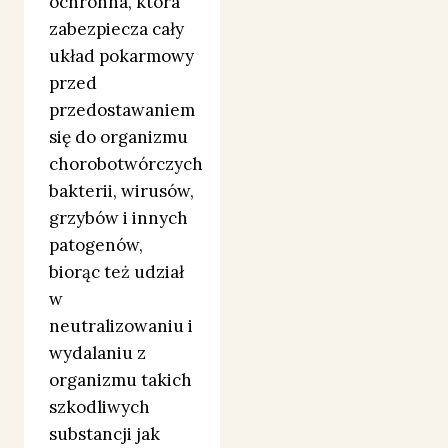
ochronna, która
zabezpiecza cały
układ pokarmowy
przed
przedostawaniem
się do organizmu
chorobotwórczych
bakterii, wirusów,
grzybów i innych
patogenów,
biorąc też udział
w
neutralizowaniu i
wydalaniu z
organizmu takich
szkodliwych
substancji jak