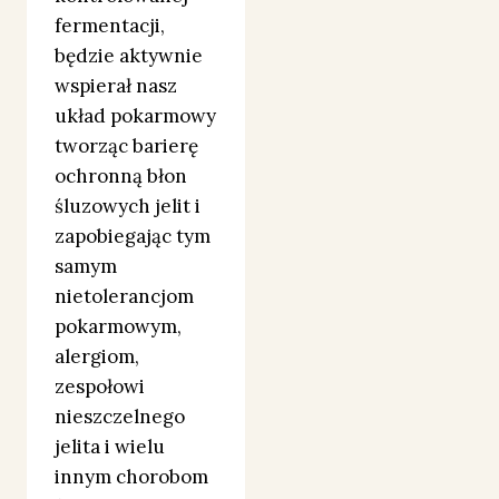
fermentacji,
będzie aktywnie
wspierał nasz
układ pokarmowy
tworząc barierę
ochronną błon
śluzowych jelit i
zapobiegając tym
samym
nietolerancjom
pokarmowym,
alergiom,
zespołowi
nieszczelnego
jelita i wielu
innym chorobom