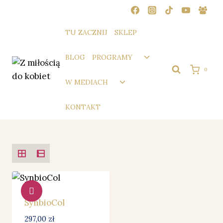
Przejdź
do
treści
TU ZACZNIJ
SKLEP
Przełącz
BLOG
PROGRAMY
menu
0
podrzędne
Przełącz
W MEDIACH
menu
podrzędne
KONTAKT
SynbioCol
297,00
zł