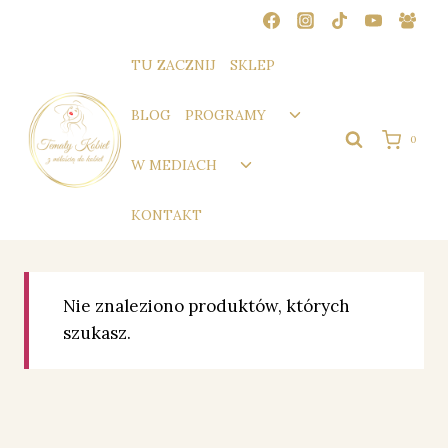
Przejdź
do
treści
TU ZACZNIJ
SKLEP
Przełącz
BLOG
PROGRAMY
menu
0
podrzędne
Przełącz
W MEDIACH
menu
podrzędne
KONTAKT
Nie znaleziono produktów, których
szukasz.