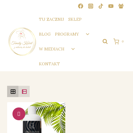
Przejdź
do
treści
TU ZACZNIJ
SKLEP
Przełącz
BLOG
PROGRAMY
menu
0
podrzędne
Przełącz
W MEDIACH
menu
podrzędne
KONTAKT