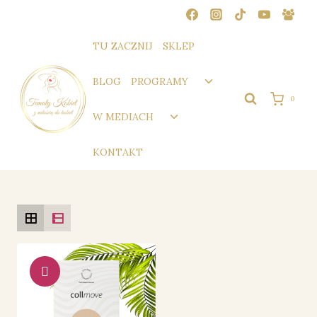
Przejdź
do
treści
TU ZACZNIJ
SKLEP
Przełącz
BLOG
PROGRAMY
menu
0
podrzędne
Przełącz
W MEDIACH
menu
podrzędne
KONTAKT