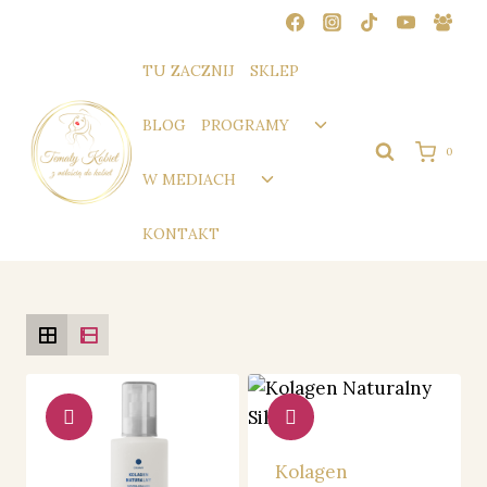
Przejdź
do
treści
TU ZACZNIJ
SKLEP
Przełącz
BLOG
PROGRAMY
menu
0
podrzędne
Przełącz
W MEDIACH
menu
podrzędne
KONTAKT
Kolagen