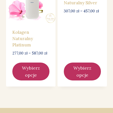
Naturalny Silver
Zakres
307,00
zł
–
457,00
zł
cen:
od
307,00 z
Kolagen
do
Naturalny
457,00 z
Platinum
Zakres
277,00
zł
–
587,00
zł
cen:
od
Wybierz
Wybierz
277,00 zł
opcje
opcje
do
587,00 zł
Ten
Ten
produkt
produkt
ma
ma
wiele
wiele
wariantów.
wariantów.