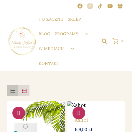
Przejdź
do
treści
TU ZACZNIJ
SKLEP
Przełącz
BLOG
PROGRAMY
menu
0
podrzędne
Przełącz
W MEDIACH
menu
podrzędne
KONTAKT
Xshot
169,00
zł