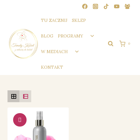
Przejdź
do
treści
TU ZACZNIJ
SKLEP
Przełącz
BLOG
PROGRAMY
menu
0
podrzędne
Przełącz
W MEDIACH
menu
podrzędne
KONTAKT