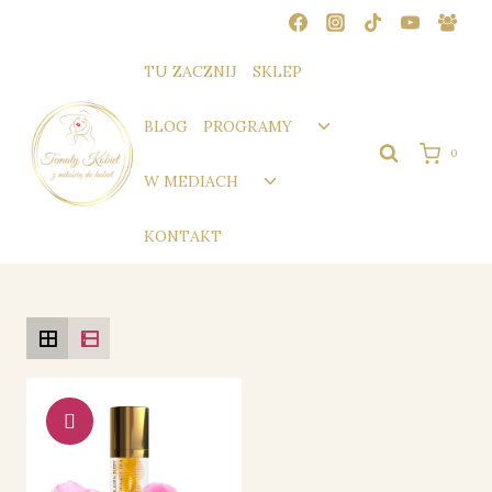
Przejdź
do
treści
TU ZACZNIJ
SKLEP
Przełącz
BLOG
PROGRAMY
menu
0
podrzędne
Przełącz
W MEDIACH
menu
podrzędne
KONTAKT