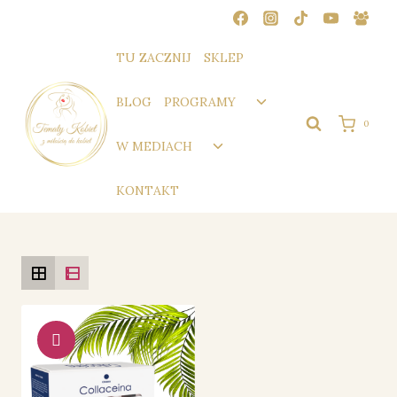
Przejdź
do
treści
TU ZACZNIJ
SKLEP
Przełącz
BLOG
PROGRAMY
menu
0
podrzędne
Przełącz
W MEDIACH
menu
podrzędne
KONTAKT