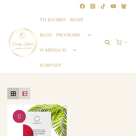
Przejdź
do
treści
TU ZACZNIJ
SKLEP
Przełącz
BLOG
PROGRAMY
menu
0
podrzędne
Przełącz
W MEDIACH
menu
podrzędne
KONTAKT