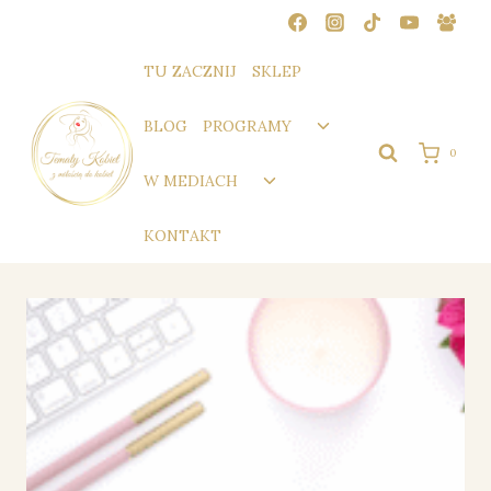
Przejdź
do
treści
TU ZACZNIJ
SKLEP
Przełącz
BLOG
PROGRAMY
menu
0
podrzędne
Przełącz
W MEDIACH
menu
podrzędne
KONTAKT