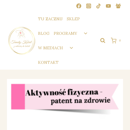
Przejdź
do
treści
TU ZACZNIJ
SKLEP
Przełącz
BLOG
PROGRAMY
menu
0
podrzędne
Przełącz
W MEDIACH
menu
podrzędne
KONTAKT