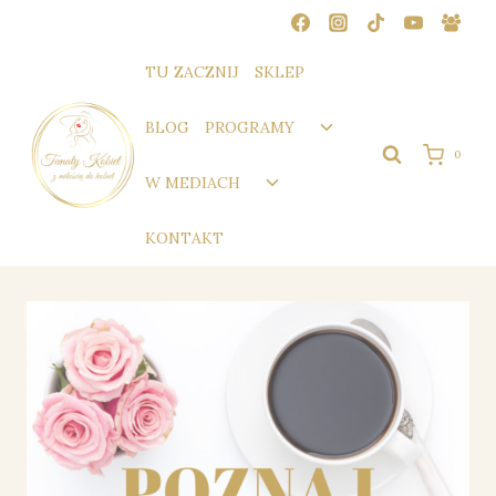
Przejdź
do
treści
TU ZACZNIJ
SKLEP
Przełącz
BLOG
PROGRAMY
menu
0
podrzędne
Przełącz
W MEDIACH
menu
podrzędne
KONTAKT