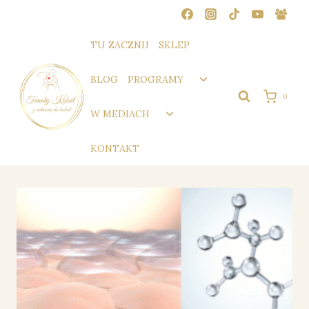
Przejdź
do
treści
TU ZACZNIJ
SKLEP
Przełącz
BLOG
PROGRAMY
menu
0
podrzędne
Przełącz
W MEDIACH
menu
podrzędne
KONTAKT