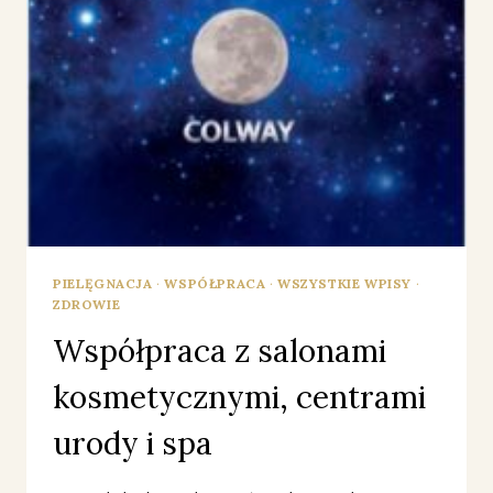
PIELĘGNACJA
·
WSPÓŁPRACA
·
WSZYSTKIE WPISY
·
ZDROWIE
Współpraca z salonami
kosmetycznymi, centrami
urody i spa