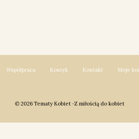
Współpraca
Koszyk
Kontakt
Moje ko
© 2026 Tematy Kobiet -Z miłością do kobiet
cial Share Buttons and Icons
powered by Ultimatelysoc