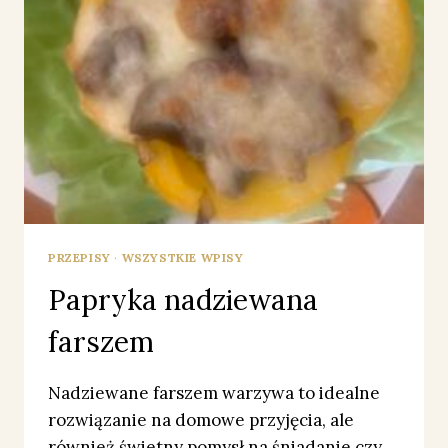
PRZEPISY
·
WSZYSTKIE WPISY
Papryka nadziewana
farszem
Nadziewane farszem warzywa to idealne
rozwiązanie na domowe przyjęcia, ale
również świetny pomysł na śniadanie czy