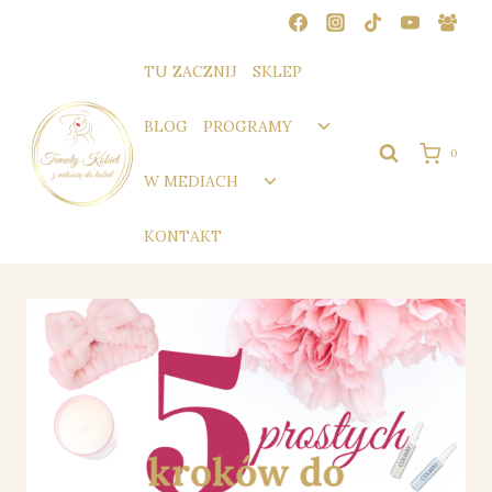
Przejdź
do
treści
TU ZACZNIJ
SKLEP
Przełącz
BLOG
PROGRAMY
menu
0
podrzędne
Przełącz
W MEDIACH
menu
podrzędne
KONTAKT