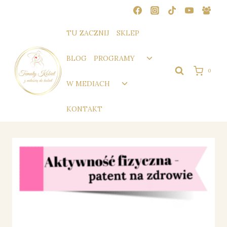
Przejdź
do
treści
TU ZACZNIJ
SKLEP
Przełącz
BLOG
PROGRAMY
menu
0
podrzędne
Przełącz
W MEDIACH
menu
podrzędne
KONTAKT