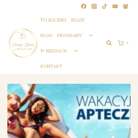
Przejdź
do
treści
TU ZACZNIJ
SKLEP
Przełącz
BLOG
PROGRAMY
menu
0
podrzędne
Przełącz
W MEDIACH
menu
podrzędne
KONTAKT