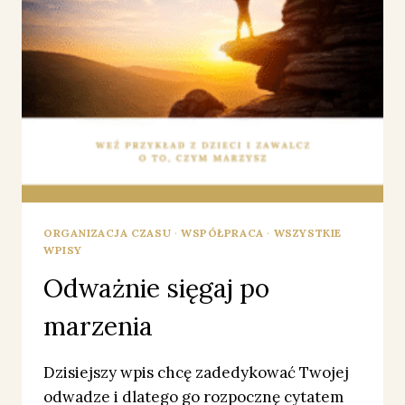
ORGANIZACJA CZASU
·
WSPÓŁPRACA
·
WSZYSTKIE
WPISY
Odważnie sięgaj po
marzenia
Dzisiejszy wpis chcę zadedykować Twojej
odwadze i dlatego go rozpocznę cytatem