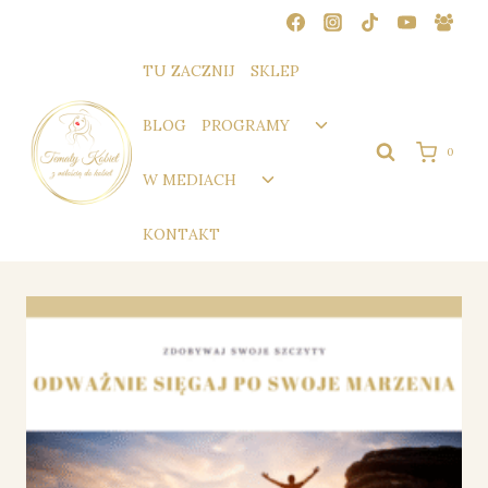
Przejdź
do
treści
TU ZACZNIJ
SKLEP
Przełącz
BLOG
PROGRAMY
menu
0
podrzędne
Przełącz
W MEDIACH
menu
podrzędne
KONTAKT