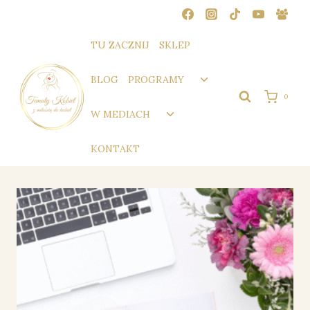
Przejdź
do
treści
TU ZACZNIJ
SKLEP
Przełącz
BLOG
PROGRAMY
menu
0
podrzędne
Przełącz
W MEDIACH
menu
podrzędne
KONTAKT