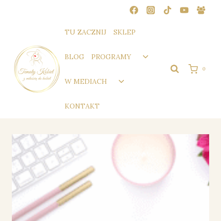
Przejdź
do
treści
TU ZACZNIJ
SKLEP
Przełącz
BLOG
PROGRAMY
menu
0
podrzędne
Przełącz
W MEDIACH
menu
podrzędne
KONTAKT