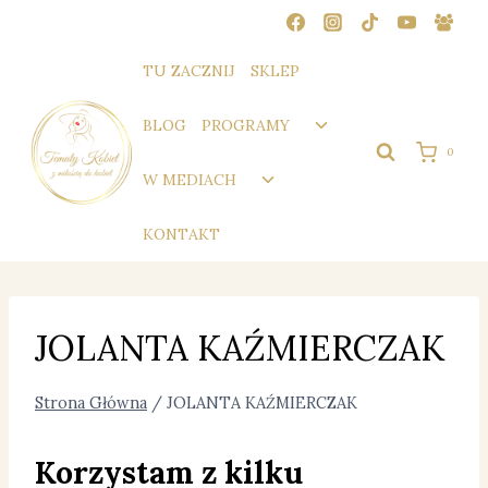
Przejdź
do
treści
TU ZACZNIJ
SKLEP
Przełącz
BLOG
PROGRAMY
menu
0
podrzędne
Przełącz
W MEDIACH
menu
podrzędne
KONTAKT
JOLANTA KAŹMIERCZAK
Strona Główna
/
JOLANTA KAŹMIERCZAK
Korzystam z kilku