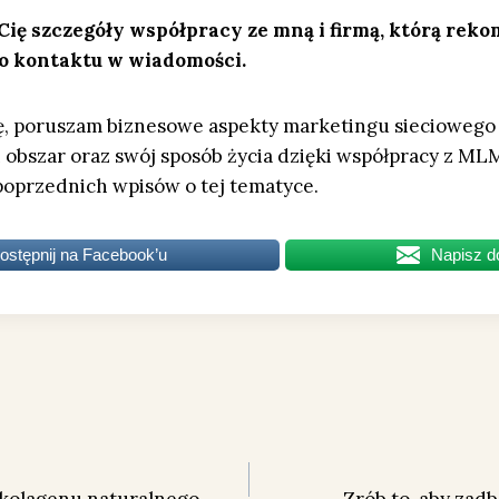
 Cię szczegóły współpracy ze mną i firmą, którą rek
o kontaktu w wiadomości.
ę, poruszam biznesowe aspekty marketingu sieciowego 
n obszar oraz swój sposób życia dzięki współpracy z ML
poprzednich wpisów o tej tematyce.
ostępnij na Facebook’u
Napisz d
 kolagenu naturalnego
Zrób to, aby zad