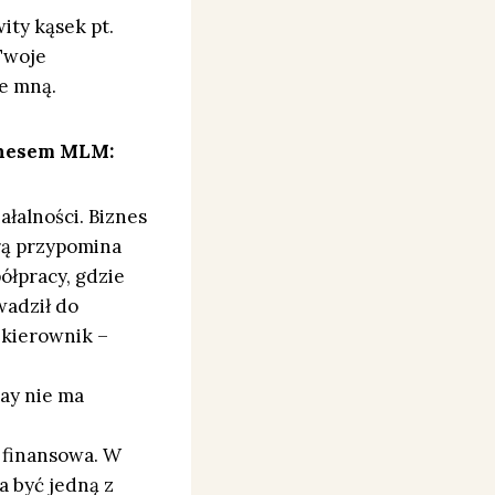
ity kąsek pt.
 Twoje
ze mną.
iznesem MLM:
ałalności. Biznes
rą przypomina
ółpracy, gdzie
wadził do
– kierownik –
ay nie ma
 finansowa. W
a być jedną z