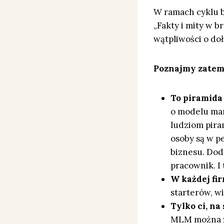
W ramach cyklu b
„Fakty i mity w 
wątpliwości o do
Poznajmy zatem 
To piramida
o modelu mar
ludziom piram
osoby są w p
biznesu. Doda
pracownik. I 
W każdej fir
starterów, w
Tylko ci, na
MLM można za