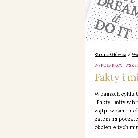
Strona Główna
/
Ws
WSPÓŁPRACA
·
WSZY
Fakty i 
W ramach cyklu b
„Fakty i mity w 
wątpliwości o do
zatem na począte
obalenie tych mi