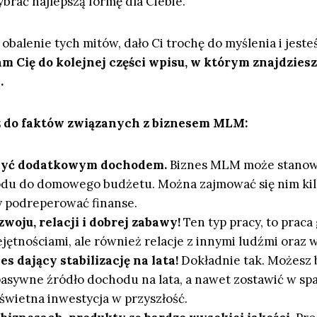
brać najlepszą formę dla Ciebie.
obalenie tych mitów, dało Ci trochę do myślenia i jest
m Cię do kolejnej części wpisu, w którym znajdziesz
.
z do faktów związanych z biznesem MLM:
yć dodatkowym dochodem.
Biznes MLM może stanow
du do domowego budżetu. Można zajmować się nim kil
y podreperować finanse.
zwoju, relacji i dobrej zabawy!
Ten typ pracy, to praca
ejętnościami, ale również relacje z innymi ludźmi oraz 
s dający stabilizację na lata!
Dokładnie tak. Możesz
 pasywne źródło dochodu na lata, a nawet zostawić w s
 świetna inwestycja w przyszłość.