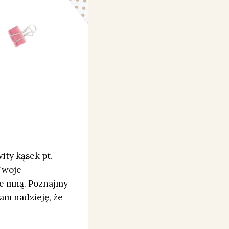
ity kąsek pt.
 Twoje
ze mną. Poznajmy
am nadzieję, że