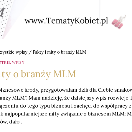
zystkie wpisy
/
Fakty i mity o branży MLM
STKIE WPISY
mity o branży MLM
iznesowe środy, przygotowałam dziś dla Ciebie smakow
branży MLM”. Mam nadzieję, że dzisiejszy wpis rozwieje
łączeniu do tego typu biznesu i zachęci do współpracy 
k najpopularniejsze mity związane z biznesem MLM: M
tów, dało…