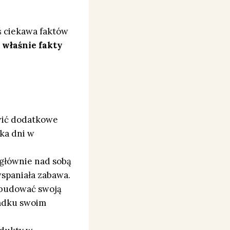
eś ciekawa faktów
 właśnie fakty
ić dodatkowe
ka dni w
 głównie nad sobą
wspaniała zabawa.
 budować swoją
padku swoim