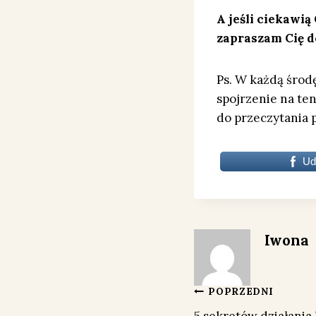
A jeśli ciekawią
zapraszam Cię d
Ps. W każdą środ
spojrzenie na te
do przeczytania 
Ud
Iwona
Nawigacja
POPRZEDNI
5 sekretów działania