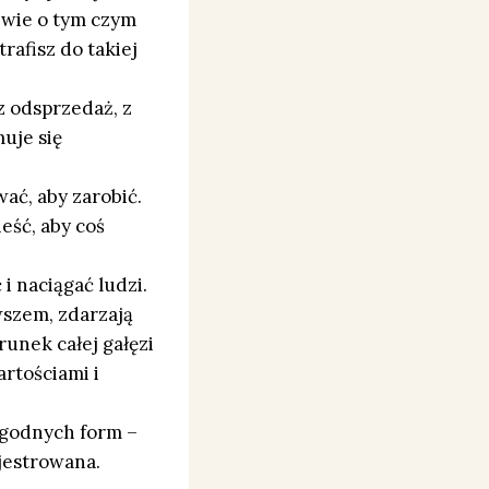
 wie o tym czym
rafisz do takiej
 odsprzedaż, z
uje się
ać, aby zarobić.
eść, aby coś
i naciągać ludzi.
wszem, zdarzają
runek całej gałęzi
rtościami i
dogodnych form –
jestrowana.