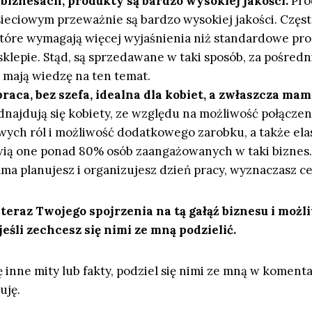
biznesach, produkty są bardzo wysokiej jakości.
Pro
ieciowym przeważnie są bardzo wysokiej jakości. Częst
tóre wymagają więcej wyjaśnienia niż standardowe pr
klepie. Stąd, są sprzedawane w taki sposób, za pośred
 mają wiedzę na ten temat.
raca, bez szefa, idealna dla kobiet, a zwłaszcza mam
odnajdują się kobiety, ze względu na możliwość połącze
wych ról i możliwość dodatkowego zarobku, a także el
wią one ponad 80% osób zaangażowanych w taki biznes.
ama planujesz i organizujesz dzień pracy, wyznaczasz ce
eraz Twojego spojrzenia na tą gałąź biznesu i możli
eśli zechcesz się nimi ze mną podzielić.
ię inne mity lub fakty, podziel się nimi ze mną w koment
uję.