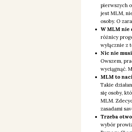
pierwszych o
jest MLM, nie
osoby. O zara
W MLM nie d
różnicy prog
wyłącznie z 
Nic nie musis
Owszem, prac
wyciągnąć. M
MLM to naci
Takie działa
się osoby, kt
MLM. Zdecydo
zasadami savo
Trzeba otwo
wybór prowiz