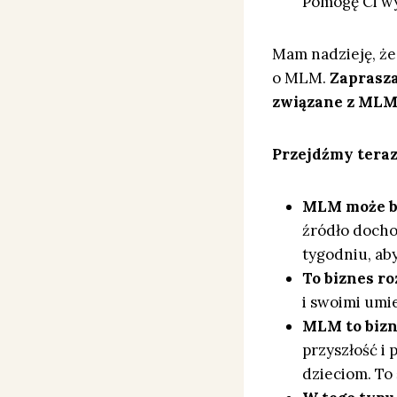
Pomogę Ci wy
Mam nadzieję, że 
o MLM.
Zaprasza
związane z MLM
Przejdźmy tera
MLM może b
źródło docho
tygodniu, ab
To biznes ro
i swoimi umi
MLM to bizne
przyszłość i
dzieciom. To