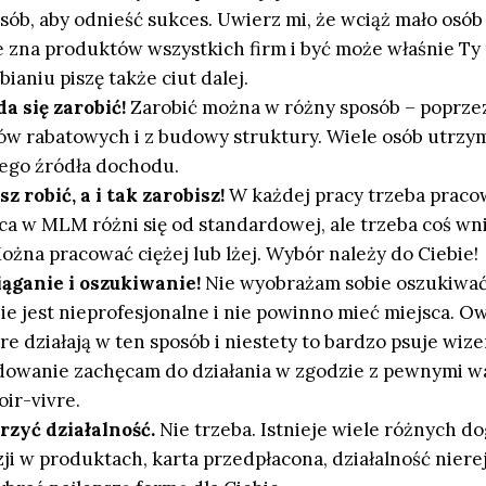
sób, aby odnieść sukces. Uwierz mi, że wciąż mało osób
 zna produktów wszystkich firm i być może właśnie Ty t
bianiu piszę także ciut dalej.
a się zarobić!
Zarobić można w różny sposób – poprzez
ów rabatowych i z budowy struktury. Wiele osób utrzym
tego źródła dochodu.
z robić, a i tak zarobisz!
W każdej pracy trzeba pracow
a w MLM różni się od standardowej, ale trzeba coś wni
ożna pracować ciężej lub lżej. Wybór należy do Ciebie!
ąganie i oszukiwanie!
Nie wyobrażam sobie oszukiwać 
nie jest nieprofesjonalne i nie powinno mieć miejsca. O
óre działają w ten sposób i niestety to bardzo psuje wize
wanie zachęcam do działania w zgodzie z pewnymi wa
ir-vivre.
rzyć działalność.
Nie trzeba. Istnieje wiele różnych 
ji w produktach, karta przedpłacona, działalność niere