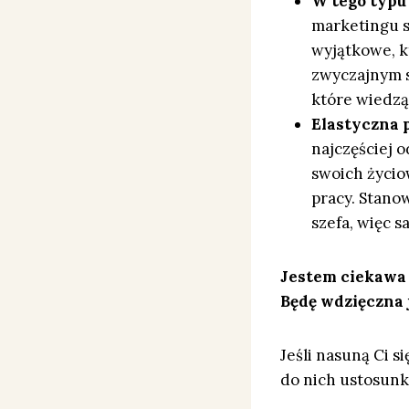
W tego typu 
marketingu s
wyjątkowe, k
zwyczajnym s
które wiedzą
Elastyczna p
najczęściej 
swoich życio
pracy. Stano
szefa, więc s
Jestem ciekawa t
Będę wdzięczna j
Jeśli nasuną Ci s
do nich ustosunk