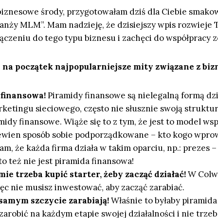
iznesowe środy, przygotowałam dziś dla Ciebie smakow
branży MLM”. Mam nadzieję, że dzisiejszy wpis rozwieje
łączeniu do tego typu biznesu i zachęci do współpracy 
na początek najpopularniejsze mity związane z b
 finansowa!
Piramidy finansowe są nielegalną formą dzi
ketingu sieciowego, często nie słusznie swoją struktu
idy finansowe. Wiąże się to z tym, że jest to model wsp
ewien sposób sobie podporządkowane – kto kogo wpro
m, że każda firma działa w takim oparciu, np.: prezes 
to też nie jest piramida finansowa!
mie trzeba kupić starter, żeby zacząć działać!
W Colw
ięc nie musisz inwestować, aby zacząć zarabiać.
 samym szczycie zarabiają!
Właśnie to byłaby piramida
robić na każdym etapie swojej działalności i nie trzeb