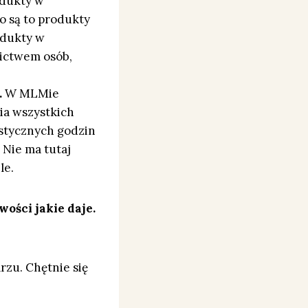
dukty w
o są to produkty
odukty w
nictwem osób,
.
W MLMie
nia wszystkich
astycznych godzin
 Nie ma tutaj
le.
wości jakie daje.
arzu. Chętnie się