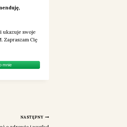
omenduję,
i ukazuje swoje
M. Zapraszam Cię
o mnie
NASTĘPNY
bać o zdrowie i wygląd