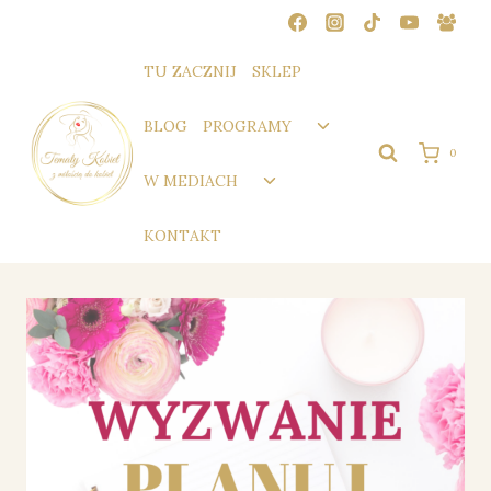
Przejdź
do
treści
TU ZACZNIJ
SKLEP
Przełącz
BLOG
PROGRAMY
menu
0
podrzędne
Przełącz
W MEDIACH
menu
podrzędne
KONTAKT