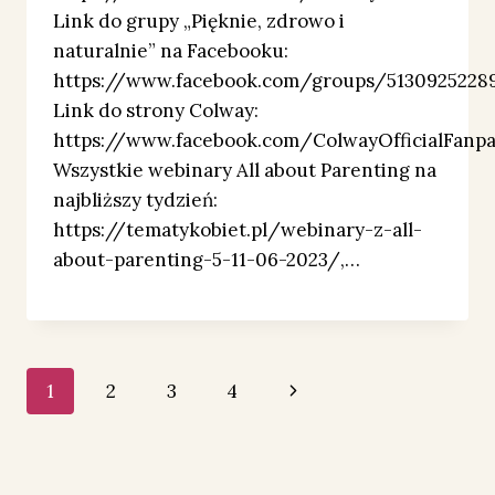
Link do grupy „Pięknie, zdrowo i
naturalnie” na Facebooku:
https://www.facebook.com/groups/5130925228
Link do strony Colway:
https://www.facebook.com/ColwayOfficialFanp
Wszystkie webinary All about Parenting na
najbliższy tydzień:
https://tematykobiet.pl/webinary-z-all-
about-parenting-5-11-06-2023/,…
Nawigacja
Następna
1
2
3
4
strony
strona