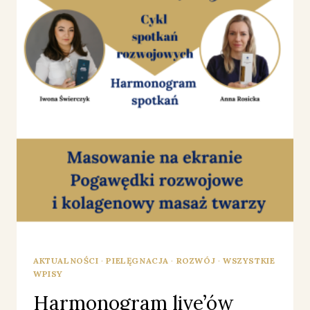
AKTUALNOŚCI
·
PIELĘGNACJA
·
ROZWÓJ
·
WSZYSTKIE
WPISY
Harmonogram live’ów