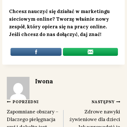
Chcesz nauczyć się działać w marketingu
sieciowym online? Tworzę właśnie nowy
zespół, który opiera się na pracy online.
Jeśli chcesz do nas dołączyć, daj znać!
Iwona
Nawigacja
POPRZEDNI
NASTĘPNY
Zapomniane obszary –
Zdrowe nawyki
wpisu
Dlaczego pielęgnacja
żywieniowe dla dzieci
szyi i dekoltu jest
– Jak wprowadzić je