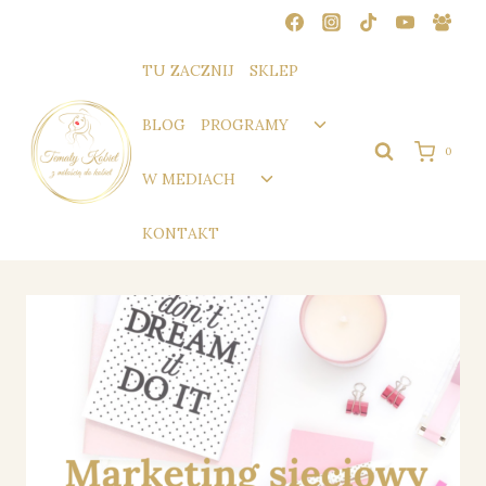
Przejdź
do
treści
TU ZACZNIJ
SKLEP
Przełącz
BLOG
PROGRAMY
menu
0
podrzędne
Przełącz
W MEDIACH
menu
podrzędne
KONTAKT