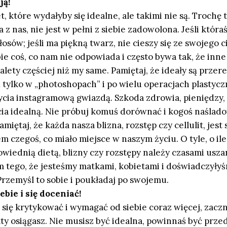
ją!
, które wydałyby się idealne, ale takimi nie są. Trochę 
z nas, nie jest w pełni z siebie zadowolona. Jeśli któraś
łosów; jeśli ma piękną twarz, nie cieszy się ze swojego c
ie coś, co nam nie odpowiada i często bywa tak, że inn
lety częściej niż my same. Pamiętaj, że ideały są prze
 tylko w „photoshopach” i po wielu operacjach plastycz
ycia instagramową gwiazdą. Szkoda zdrowia, pieniędzy,
ia idealną. Nie próbuj komuś dorównać i kogoś naślado
amiętaj, że każda nasza blizna, rozstęp czy cellulit, jest
 czegoś, co miało miejsce w naszym życiu. O tyle, o ile
wiednią dietą, blizny czy rozstępy należy czasami usz
m tego, że jesteśmy matkami, kobietami i doświadczyły
Przemyśl to sobie i poukładaj po swojemu.
ebie i się doceniać!
się krytykować i wymagać od siebie coraz więcej, zaczni
ekty osiągasz. Nie musisz być idealna, powinnaś być prz