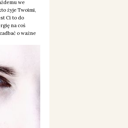
każdemu we
kto żyje Twoimi,
st Ci to do
rgię na coś
 zadbać o ważne