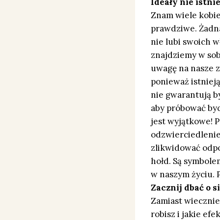
Ideały nie istnie
Znam wiele kobiet
prawdziwe. Żadna 
nie lubi swoich w
znajdziemy w sob
uwagę na nasze za
ponieważ istnieją
nie gwarantują b
aby próbować byc
jest wyjątkowe! P
odzwierciedleniem
zlikwidować odpo
hołd. Są symbole
w naszym życiu. 
Zacznij dbać o si
Zamiast wiecznie 
robisz i jakie ef