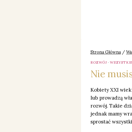
Strona Główna
/
Ws
ROZWÓJ
·
WSZYSTKIE
Nie musis
Kobiety XXI wiek
lub prowadzą włas
rozwój. Takie dzi
jednak mamy wraż
sprostać wszyst