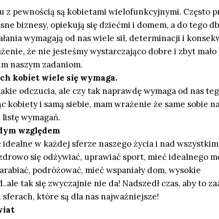
u z pewnością są kobietami wielofunkcyjnymi. Często 
ne biznesy, opiekują się dziećmi i domem, a do tego db
ałania wymagają od nas wiele sił, determinacji i konsek
enie, że nie jesteśmy wystarczająco dobre i zbyt mało 
kim naszym zadaniom.
h kobiet wiele się wymaga.
takie odczucia, ale czy tak naprawdę wymaga od nas teg
 kobiety i samą siebie, mam wrażenie że same sobie n
ą listę wymagań.
żdym względem
 idealne w każdej sferze naszego życia i nad wszystki
 zdrowo się odżywiać, uprawiać sport, mieć idealnego 
 zarabiać, podróżować, mieć wspaniały dom, wysokie
d..ale tak się zwyczajnie nie da! Nadszedł czas, aby to z
h sferach, które są dla nas najważniejsze!
wiat