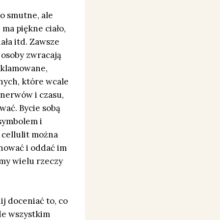
to smutne, ale
 ma piękne ciało,
iała itd. Zawsze
e osoby zwracają
reklamowane,
nych, które wcale
 nerwów i czasu,
wać. Bycie sobą
 symbolem i
 cellulit można
anować i oddać im
śmy wielu rzeczy
j doceniać to, co
ede wszystkim