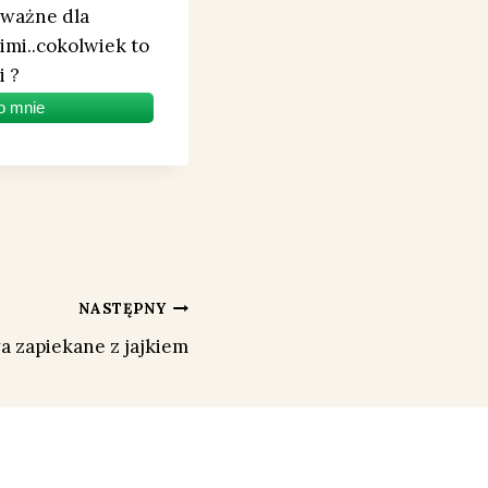
t ważne dla
kimi..cokolwiek to
i ?
o mnie
NASTĘPNY
 zapiekane z jajkiem