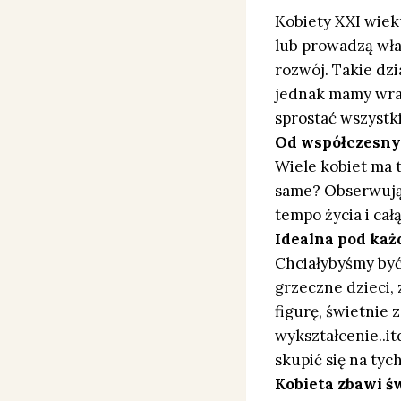
Kobiety XXI wiek
lub prowadzą włas
rozwój. Takie dzi
jednak mamy wraż
sprostać wszyst
Od współczesnyc
Wiele kobiet ma 
same? Obserwując
tempo życia i cał
Idealna pod ka
Chciałybyśmy być
grzeczne dzieci,
figurę, świetnie
wykształcenie..it
skupić się na tyc
Kobieta zbawi ś