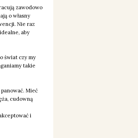
pracują zawodowo
ają o własny
wencji. Nie raz
idealne, aby
o świat czy my
aganiamy takie
m panować. Mieć
męża, cudowną
aakceptować i