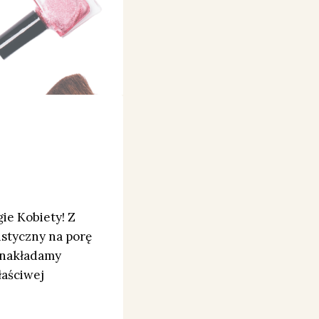
ie Kobiety! Z
istyczny na porę
e nakładamy
łaściwej