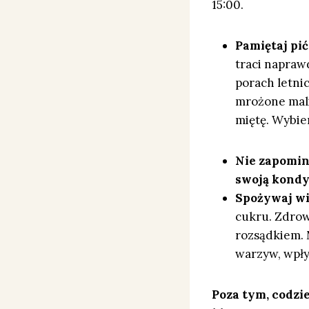
15:00.
Pamiętaj pić
traci napraw
porach letni
mrożone malin
miętę. Wybier
Nie zapomina
swoją kondyc
Spożywaj wi
cukru. Zdrow
rozsądkiem. 
warzyw, wpływ
Poza tym, codzie