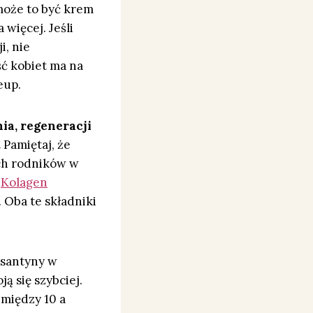
może to być krem
 więcej. Jeśli
i, nie
ść kobiet ma na
eup.
ia, regeneracji
.
Pamiętaj, że
ych rodników w
ę
Kolagen
 Oba te składniki
ksantyny w
ą się szybciej.
 między 10 a