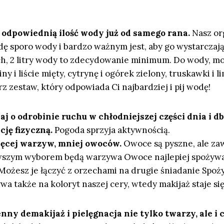
 odpowiednią ilość wody już od samego rana.
Nasz or
dę sporo wody i bardzo ważnym jest, aby go wystarcza
ch, 2 litry wody to zdecydowanie minimum. Do wody, m
y i liście mięty, cytrynę i ogórek zielony, truskawki i l
z zestaw, który odpowiada Ci najbardziej i pij wodę!
j o odrobinie ruchu w chłodniejszej części dnia i db
ję fizyczną.
Pogoda sprzyja aktywnością.
ęcej warzyw, mniej owoców.
Owoce są pyszne, ale zaw
szym wyborem będą warzywa Owoce najlepiej spożywać
Możesz je łączyć z orzechami na drugie śniadanie Spo
a także na koloryt naszej cery, wtedy makijaż staje si
nny demakijaż i pielęgnacja nie tylko twarzy, ale i c