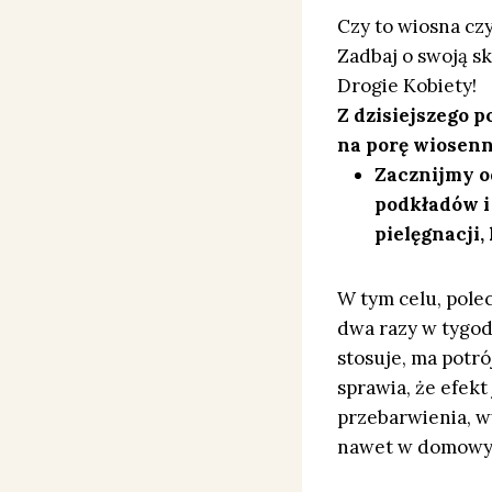
Czy to wiosna czy
Zadbaj o swoją s
Drogie Kobiety!
Z dzisiejszego p
na porę wiosenn
Zacznijmy od
podkładów i
pielęgnacji,
W tym celu, pole
dwa razy w tygodn
stosuje, ma potr
sprawia, że efekt
przebarwienia, w
nawet w domowym 