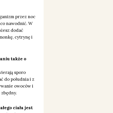
ganizm przez noc
jąco nawodnić. W
ożesz dodać
imonkę, cytrynę i
aniu także o
ierają sporo
 do południa i z
żywanie owoców i
ę zbędny.
ałego ciała jest