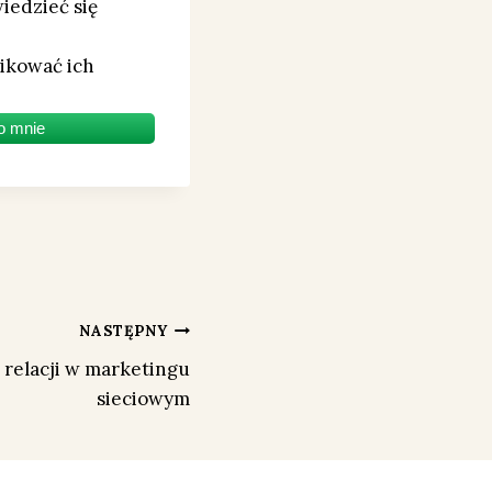
iedzieć się
likować ich
o mnie
NASTĘPNY
relacji w marketingu
sieciowym