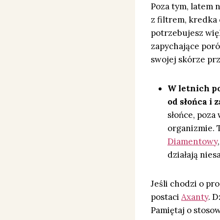
Poza tym, latem 
z filtrem, kredka
potrzebujesz więk
zapychające porów
swojej skórze pr
W letnich p
od słońca i
słońce, poza
organizmie. 
Diamentowy
działają nie
Jeśli chodzi o pr
postaci
Axanty
. 
Pamiętaj o stoso