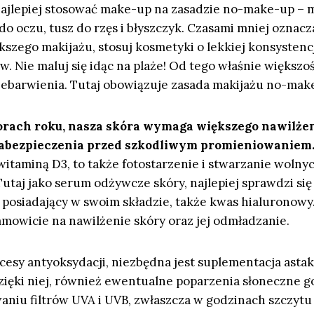
najlepiej stosować make-up na zasadzie no-make-up – 
 do oczu, tusz do rzęs i błyszczyk. Czasami mniej oznacza
szego makijażu, stosuj kosmetyki o lekkiej konsystencj
. Nie maluj się idąc na plaże! Od tego właśnie większo
zebarwienia. Tutaj obowiązuje zasada makijażu no-mak
orach roku, nasza skóra wymaga większego nawilżen
 zabezpieczenia przed szkodliwym promieniowaniem
 witaminą D3, to także fotostarzenie i stwarzanie woln
Tutaj jako serum odżywcze skóry, najlepiej sprawdzi si
, posiadający w swoim składzie, także kwas hialuronowy.
samowicie na nawilżenie skóry oraz jej odmładzanie.
ocesy antyoksydacji, niezbędna jest suplementacja asta
Dzięki niej, również ewentualne poparzenia słoneczne goj
waniu filtrów UVA i UVB, zwłaszcza w godzinach szczytu