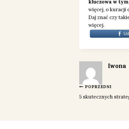
kluczowa w tym,
więcej, o kuracji
Daj znać czy tak
więcej.
Ud
Iwona
Nawigacja
POPRZEDNI
5 skutecznych strate
wpisu