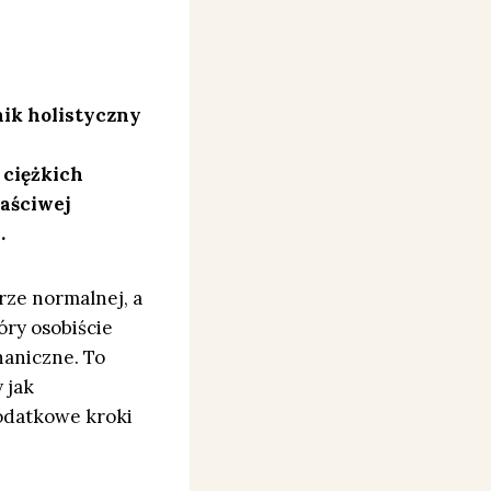
nik holistyczny
 ciężkich
łaściwej
.
rze normalnej, a
óry osobiście
haniczne. To
 jak
odatkowe kroki