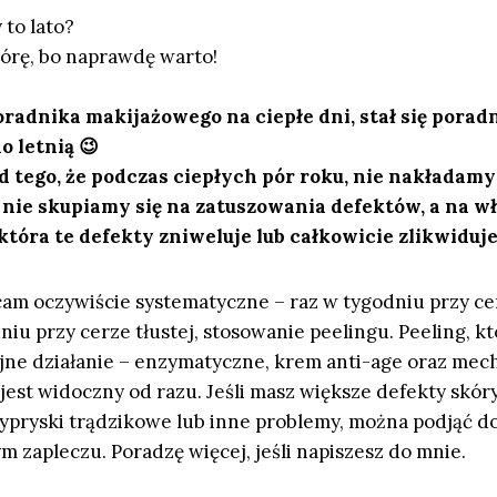
 to lato?
kórę, bo naprawdę warto!
oradnika makijażowego na ciepłe dni, stał się porad
o letnią 😉
 tego, że podczas ciepłych pór roku, nie nakładamy
 nie skupiamy się na zatuszowania defektów, a na w
 która te defekty zniweluje lub całkowicie zlikwiduje
cam oczywiście systematyczne – raz w tygodniu przy ce
iu przy cerze tłustej, stosowanie peelingu. Peeling, kt
ójne działanie – enzymatyczne, krem anti-age oraz mec
 jest widoczny od razu. Jeśli masz większe defekty skóry
ypryski trądzikowe lub inne problemy, można podjąć d
zapleczu. Poradzę więcej, jeśli napiszesz do mnie.