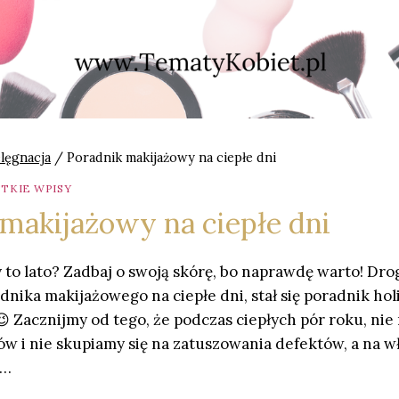
elęgnacja
/
Poradnik makijażowy na ciepłe dni
TKIE WPISY
makijażowy na ciepłe dni
 to lato? Zadbaj o swoją skórę, bo naprawdę warto! Drog
dnika makijażowego na ciepłe dni, stał się poradnik hol
😉 Zacznijmy od tego, że podczas ciepłych pór roku, ni
ów i nie skupiamy się na zatuszowania defektów, a na w
a…