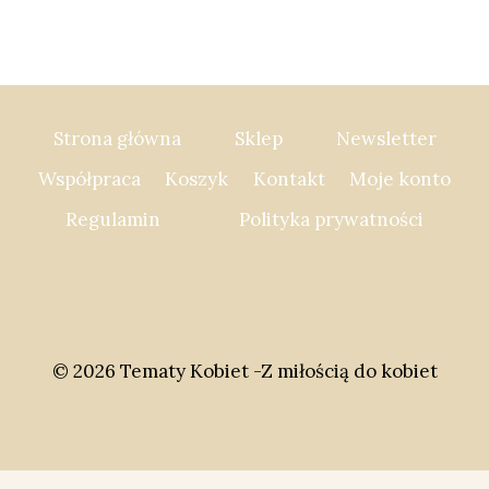
stronie
produktu
Strona główna
Sklep
Newsletter
Współpraca
Koszyk
Kontakt
Moje konto
Regulamin
Polityka prywatności
© 2026 Tematy Kobiet -Z miłością do kobiet
Social Share Buttons and Icons
powered by