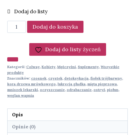
ilość
Dodaj do koszyka
DetoCol
Dodaj do listy życzeń
Kategorii:
Colway
,
Kobiety
,
Mężczyźni
,
Suplementy
,
Wszystkie
produkty
Znaczników:
czosnek
,
czystek
,
detoksykacja
,
fiołek trójbarwny
,
kora drzewa mrówkowego
,
lukrecja gładka
,
mięta pieprzowa
,
mniszek lekarski
,
oczyszczanie
,
odrabaczanie
,
ostryż
,
piołun
,
węglan wapnia
Opis
Opinie (0)