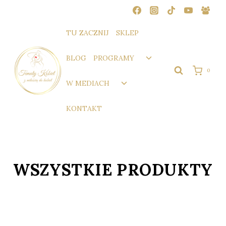
Przejdź
do
treści
TU ZACZNIJ
SKLEP
Przełącz
BLOG
PROGRAMY
menu
0
podrzędne
Przełącz
W MEDIACH
menu
podrzędne
KONTAKT
WSZYSTKIE PRODUKTY