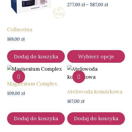
Zakres
277,00
zł
–
587,00
zł
cen:
od
277,00 zł
Collaceina
do
587,00 zł
169,00
zł
Dodaj do koszyka
Wybierz opcje
Ten
produkt
ma
Magnesium Complex
wiele
Atelowoda komórkowa
109,00
zł
wariantów.
167,00
zł
Opcje
można
Dodaj do koszyka
Dodaj do koszyka
wybrać
na