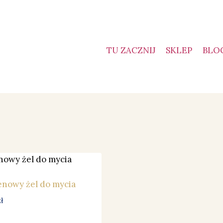
TU ZACZNIJ
SKLEP
BLO
enowy żel do mycia
ł