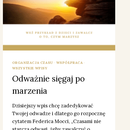
ORGANIZACJA CZASU
·
WSPÓŁPRACA
·
WSZYSTKIE WPISY
Odważnie sięgaj po
marzenia
Dzisiejszy wpis chcę zadedykować
Twojej odwadze i dlatego go rozpocznę
cytatem Federica Mocci, „Czasami nie
starcza odwagi, żeby zawalczyć o