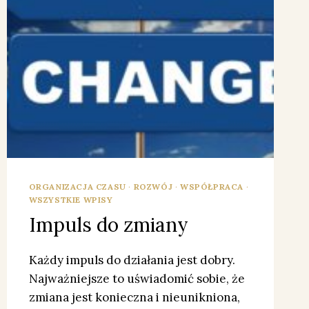
ORGANIZACJA CZASU
·
ROZWÓJ
·
WSPÓŁPRACA
·
WSZYSTKIE WPISY
Impuls do zmiany
Każdy impuls do działania jest dobry.
Najważniejsze to uświadomić sobie, że
zmiana jest konieczna i nieunikniona,