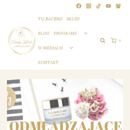
Przejdź
do
treści
TU ZACZNIJ
SKLEP
Przełącz
BLOG
PROGRAMY
menu
0
podrzędne
Przełącz
W MEDIACH
menu
podrzędne
KONTAKT