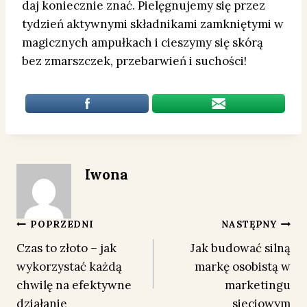
daj koniecznie znać. Pielęgnujemy się przez
tydzień aktywnymi składnikami zamkniętymi w
magicznych ampułkach i cieszymy się skórą
bez zmarszczek, przebarwień i suchości!
Iwona
Nawigacja
POPRZEDNI
NASTĘPNY
Czas to złoto – jak
Jak budować silną
wpisu
wykorzystać każdą
markę osobistą w
chwilę na efektywne
marketingu
działanie
sieciowym