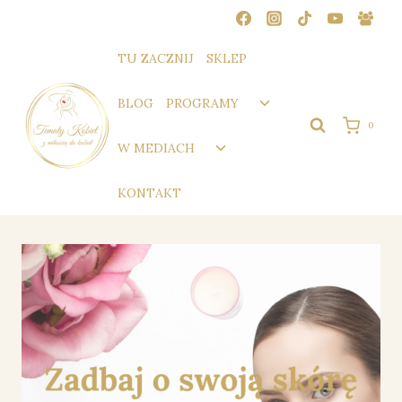
Przejdź
do
treści
TU ZACZNIJ
SKLEP
Przełącz
BLOG
PROGRAMY
menu
0
podrzędne
Przełącz
W MEDIACH
menu
podrzędne
KONTAKT