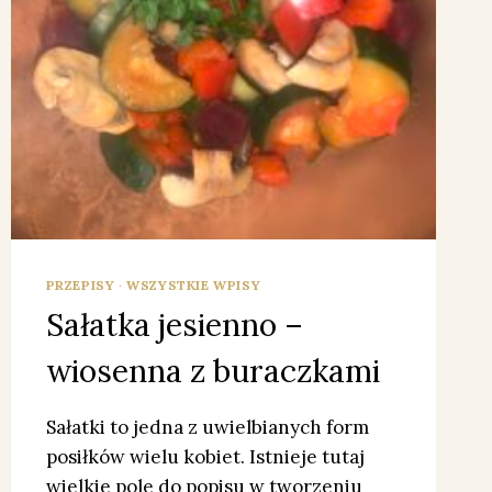
PRZEPISY
·
WSZYSTKIE WPISY
Sałatka jesienno –
wiosenna z buraczkami
Sałatki to jedna z uwielbianych form
posiłków wielu kobiet. Istnieje tutaj
wielkie pole do popisu w tworzeniu