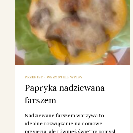
PRZEPISY
·
WSZYSTKIE WPISY
Papryka nadziewana
farszem
Nadziewane farszem warzywa to
idealne rozwiązanie na domowe
przyjęcia, ale również świetny pomysł