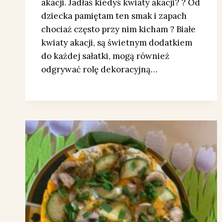
akacji. Jadłaś kiedyś kwiaty akacji? ? Od
dziecka pamiętam ten smak i zapach
chociaż często przy nim kicham ? Białe
kwiaty akacji, są świetnym dodatkiem
do każdej sałatki, mogą również
odgrywać rolę dekoracyjną…