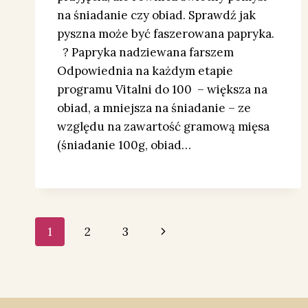
na śniadanie czy obiad. Sprawdź jak
pyszna może być faszerowana papryka.
? Papryka nadziewana farszem
Odpowiednia na każdym etapie
programu Vitalni do 100 – większa na
obiad, a mniejsza na śniadanie – ze
względu na zawartość gramową mięsa
(śniadanie 100g, obiad…
Nawigacja
Następna
1
2
3
strony
strona