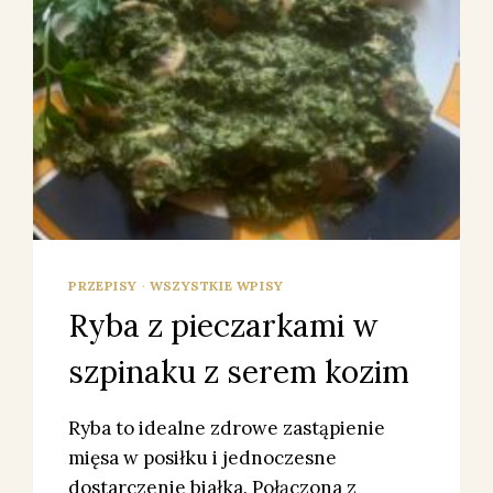
PRZEPISY
·
WSZYSTKIE WPISY
Ryba z pieczarkami w
szpinaku z serem kozim
Ryba to idealne zdrowe zastąpienie
mięsa w posiłku i jednoczesne
dostarczenie białka. Połączona z