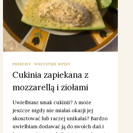
PRZEPISY
·
WSZYSTKIE WPISY
Cukinia zapiekana z
mozzarellą i ziołami
Uwielbiasz smak cukinii? A może
jeszcze nigdy nie miałaś okazji jej
skosztować lub raczej unikałaś? Bardzo
uwielbiam dodawać ją do swoich dań i