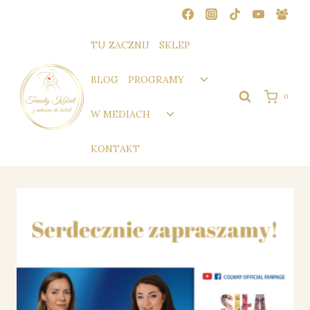
Przejdź
do
treści
TU ZACZNIJ
SKLEP
Przełącz
BLOG
PROGRAMY
menu
0
podrzędne
Przełącz
W MEDIACH
menu
podrzędne
KONTAKT