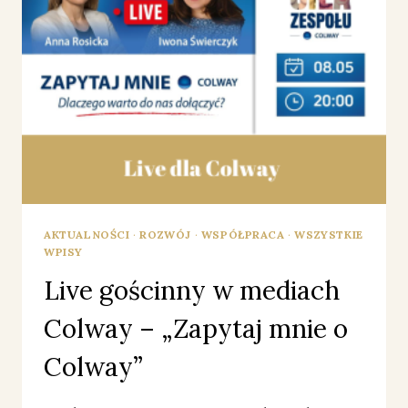
AKTUALNOŚCI
·
ROZWÓJ
·
WSPÓŁPRACA
·
WSZYSTKIE
WPISY
Live gościnny w mediach
Colway – „Zapytaj mnie o
Colway”