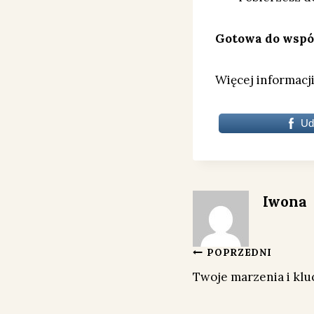
Gotowa do wspól
Więcej informacj
Ud
Iwona
Nawigacja
POPRZEDNI
Twoje marzenia i klu
wpisu