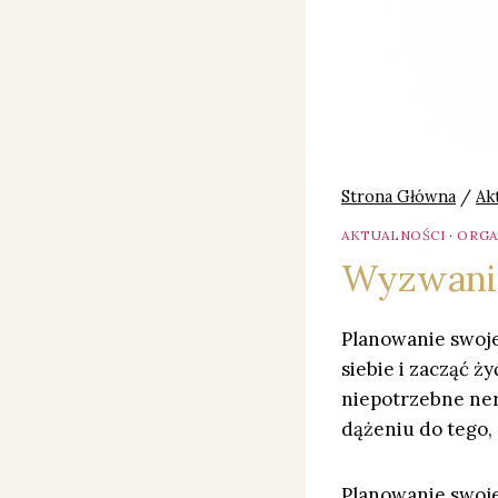
Strona Główna
/
Ak
AKTUALNOŚCI
·
ORGA
Wyzwanie
Planowanie swoje
siebie i zacząć ż
niepotrzebne nerw
dążeniu do tego, 
Planowanie swoje