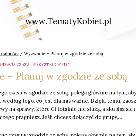
tualności
/
Wyzwanie – Planuj w zgodzie ze sobą
NIZACJA CZASU
·
WSZYSTKIE WPISY
 – Planuj w zgodzie ze sobą
go czasu w zgodzie ze sobą, polega głównie na tym, ab
yć według tego, co jest dla nas ważne. Dzięki temu, zaosz
y na sprawy, które Ci totalnie nie służą, a skupisz się 
czego pragniesz. Jeśli chcesz dołączyć do grupy,…
go czasu w zgodzie ze sobą, polega głównie na tym, ab