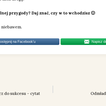
nej przygody? Daj znać, czy w to wchodzisz 🙂
i niebawem.
ostępnij na Facebook’u
Napisz d
cz do sukcesu – cytat
Odmładz