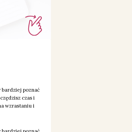
y bardziej poznać
czędzisz czas i
na wzrastaniu i
y bardziej poznać