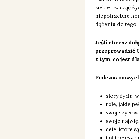
siebie i zacząć ż
niepotrzebne nerw
dążeniu do tego,
Jeśli chcesz doł
przeprowadzić C
z tym, co jest d
Podczas naszych
sfery życia, 
role, jakie pe
swoje życiow
swoje najwię
cele, które s
i obierzesz d