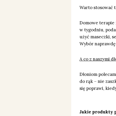
Warto stosować t
Domowe terapie n
w tygodniu, pod
użyć maseczki, 
Wybór naprawdę je
A co z naszymi d
Dłoniom polecam 
do rąk – nie zas
się poprawi, kie
Jakie produkty 