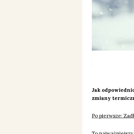
Jak odpowiednio
zmiany termicz
Po pierwsze: Zad
To najważniejszy