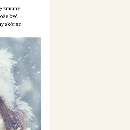
bę zmiany
może być
my skórne.