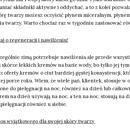
niać składniki aktywne i oddychać, a to z kolei pozwala 
órę twarzy możesz oczyścić płynem miceralnym, płyne
ia twarzy. Warto chociaż raz w tygodniu zastosować ró
aj o regeneracji i nawilżeniu!
czególnie zimą potrzebuje nawilżenia ale przede wszyst
 skórze lekkich kremów na bazie wody, bo tylko jej tym
 z oferty kremów o ciut bardziej gęstej konsystencji, kt
tej porze roku. Wiem, że wiele pań, klientek, stosuje w
ne do pielęgnacji na noc, również na dzień lub całkow
rem na dzień używają na noc, a ten na noc, stosują na 
pielęgnacji również u siebie.
 cos wyjątkowego dla swojej skóry twarzy