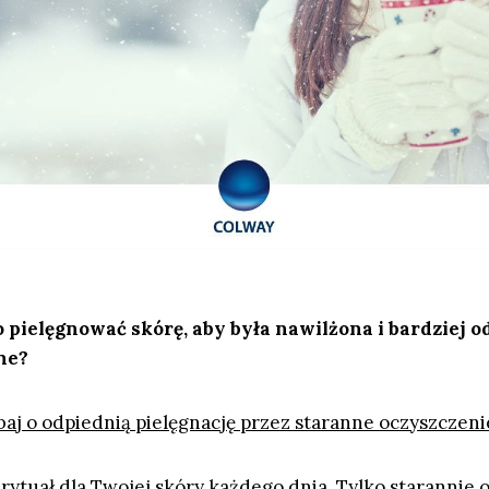
 pielęgnować skórę, aby była nawilżona i bardziej 
ne?
baj o odpiednią pielęgnację przez staranne oczyszczeni
 rytuał dla Twojej skóry każdego dnia. Tylko starannie