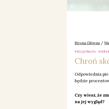
Strona Główna
/
Ws
PIELĘGNACJA
·
WSZYS
Chroń sk
Odpowiednia piel
będzie procentow
Czy wiesz, że z
na jej wygląd?