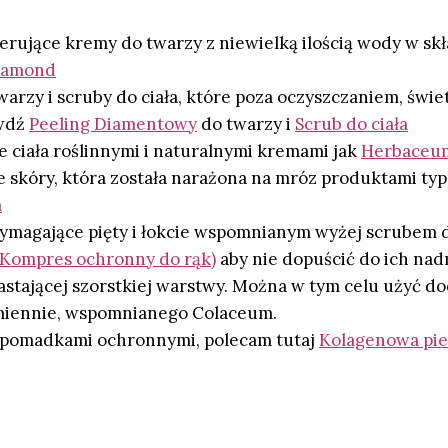
erujące kremy do twarzy z niewielką ilością wody w skła
iamond
warzy i scruby do ciała, które poza oczyszczaniem, świe
awdź
Peeling Diamentowy
do twarzy i
Scrub do ciała
 ciała roślinnymi i naturalnymi kremami jak
Herbaceum
e skóry, która została narażona na mróz produktami typ
m
ymagające pięty i łokcie wspomnianym wyżej scrubem d
Kompres ochronny do rąk)
aby nie dopuścić do ich nad
rastającej szorstkiej warstwy. Można w tym celu użyć d
miennie, wspomnianego Colaceum.
 pomadkami ochronnymi, polecam tutaj
Kolagenowa pie