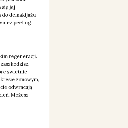
się jej
m do demakijażu
wnież peeling.
kim regeneracji.
 zaszkodzisz.
óre świetnie
 okresie zimowym,
icie odwracają
dzień. Możesz