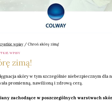
zystkie wpisy
/
Chroń skórę zimą!
TKIE WPISY
órę zimą!
ęgnacja skóry w tym szczególnie niebezpiecznym dla ni
ała promienną, nawilżoną i zdrową cerą.
miany zachodzące w poszczególnych warstwach skó