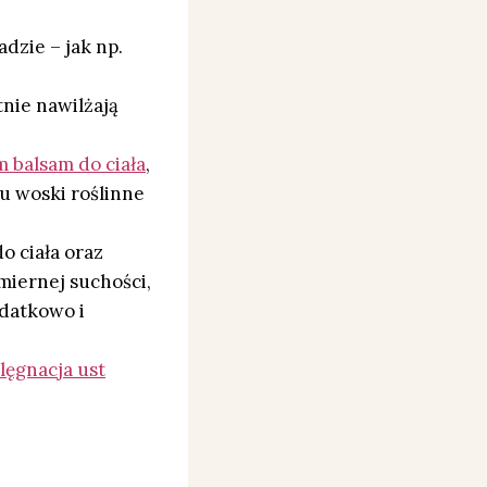
dzie – jak np.
tnie nawilżają
 balsam do ciała
,
u woski roślinne
o ciała oraz
miernej suchości,
odatkowo i
lęgnacja ust