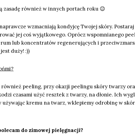
ą zasadę również w innych portach roku 😉
aprawcze wzmacniają kondyjcę Twojej skóry. Postaraj s
arować jej coś wyjątkowego. Oprócz wspomnianego pee
serum lub koncentratów regenerujących i przeciwzmar
st duży! :))
łońmi?
również peeling, przy okazji peelingu skóry twarzy or
zkodzi czasami użyć resztek z twarzy, na dłonie. Ich wy
dy używając kremu na twarz, wklepiemy odrobinę w skór
polecam do zimowej pielęgnacji?