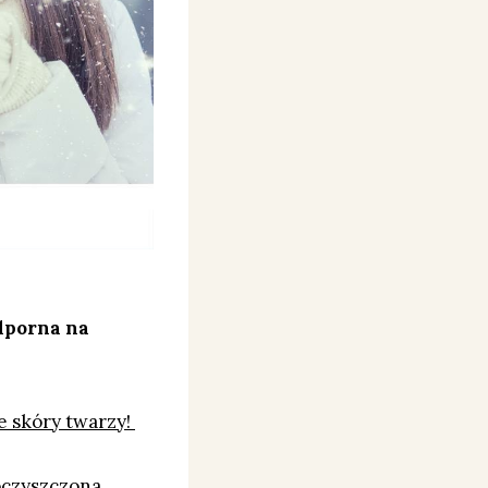
odporna na
e skóry twarzy!
 oczyszczona