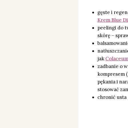
gęste i regen
Krem Blue D
peelingi do t
skórę – spr
balsamowanie
natłuszczani
jak
Colaceu
zadbanie o w
kompresem (
pękania i na
stosować za
chronić usta