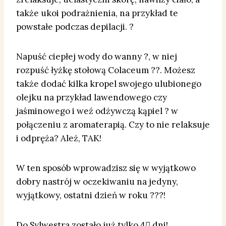
także ukoi podrażnienia, na przykład te
powstałe podczas depilacji. ?
Napuść ciepłej wody do wanny ?, w niej
rozpuść łyżkę stołową Colaceum ??. Możesz
także dodać kilka kropel swojego ulubionego
olejku na przykład lawendowego czy
jaśminowego i weź odżywczą kąpiel ? w
połączeniu z aromaterapią. Czy to nie relaksuje
i odpręża? Ależ, TAK!
W ten sposób wprowadzisz się w wyjątkowo
dobry nastrój w oczekiwaniu na jedyny,
wyjątkowy, ostatni dzień w roku ???!
Do Sylwestra zostało już tylko 4⃣ dni!