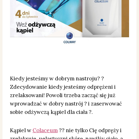
Kiedy jesteśmy w dobrym nastroju? ?
Zdecydowanie kiedy jesteśmy odprężeni i
zrelaksowani! Powoli trzeba zacząć się już
wprowadzać w dobry nastrój ? i zaserwować
sobie odżywczą kąpiel dla ciała ?.
Kąpiel w
Colaceum
?? nie tylko Cię odpręży i
zrelaksuje, uelastyczni skórę, nawilży ciało, a