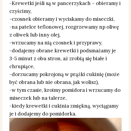
-Krewetki jeśli są w pancerzykach – obieramy i
czyścimy,
-czosnek obieramy i wyciskamy do miseczki,
-na patelce teflonowej, rozgrzewamy np oliwę
z oliwek lub inny olej,
-wrzucamy na nią czosnek i przyprawy,
-dodajemy obrane krewetki i podsmażamy je
3-5 minut z obu stron, aż zrobią się białe i
chrupiące,
-dorzucamy pokrojoną w prążki cukinię (może
być obrana lub nie obrana, jak wolisz),
-w tym czasie, kroimy pomidora i wrzucamy do
miseczek lub na talerze,
-kiedy krewetki i cukinia zmiękną, wyciągamy
je i dodajemy do pomidorka.