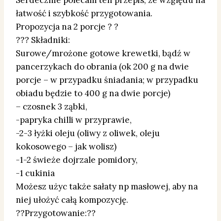
Serdecznie polecam ten przepis, ze względu na
łatwość i szybkość przygotowania.
Propozycja na 2 porcje ? ?
??? Składniki:
Surowe/mrożone gotowe krewetki, bądź w
pancerzykach do obrania (ok 200 g na dwie
porcje – w przypadku śniadania; w przypadku
obiadu będzie to 400 g na dwie porcje)
– czosnek 3 ząbki,
-papryka chilli w przyprawie,
-2-3 łyżki oleju (oliwy z oliwek, oleju
kokosowego – jak wolisz)
-1-2 świeże dojrzale pomidory,
-1 cukinia
Możesz użyc także sałaty np masłowej, aby na
niej ułożyć całą kompozycję.
??Przygotowanie:??