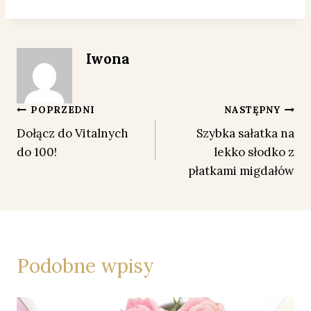
Iwona
Nawigacja
POPRZEDNI
NASTĘPNY
Dołącz do Vitalnych
Szybka sałatka na
wpisu
do 100!
lekko słodko z
płatkami migdałów
Podobne wpisy